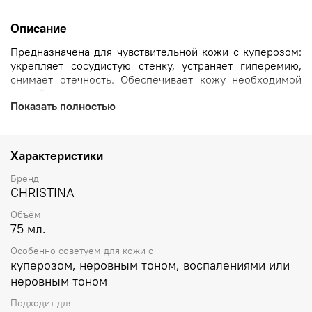
Описание
Предназначена для чувствительной кожи с куперозом:
укрепляет сосудистую стенку, устраняет гиперемию,
снимает отечность. Обеспечивает кожу необходимой
влагой и микроэлементами.
Показать полностью
Восстанавливает естественный барьер кожи, улучшает
ее сопротивляемость внешним негативным факторам.
Регулирует липидный баланс, предотвращая
Характеристики
избыточное выделение кожного сала. Снимает
раздражение и успокаивает кожу, придает ей свежий и
Бренд
отдохнувший вид.
CHRISTINA
Объём
75 мл.
Особенно советуем для кожи с
куперозом, неровным тоном, воспалениями или
неровным тоном
Подходит для