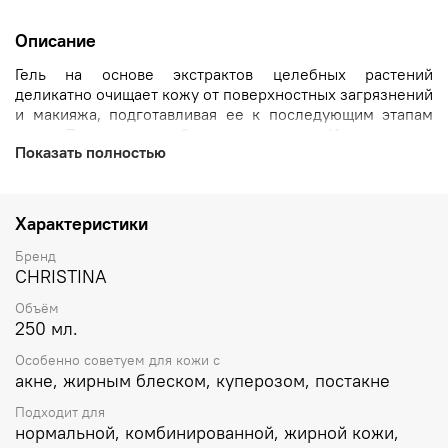
Описание
Гель на основе экстрактов целебных растений
деликатно очищает кожу от поверхностных загрязнений
и макияжа, подготавливая ее к последующим этапам
ухода. Подходит для области вокруг глаз. Имеет мягкую
Показать полностью
консистенцию и приятный аромат. Экономичен в
расходе.
Универсальное средство: может использоваться для
Характеристики
любого типа кожи, при любой проблеме и в любом
возрасте.
Бренд
CHRISTINA
Объём
250 мл.
Особенно советуем для кожи с
акне, жирным блеском, куперозом, постакне
Подходит для
нормальной, комбинированной, жирной кожи,