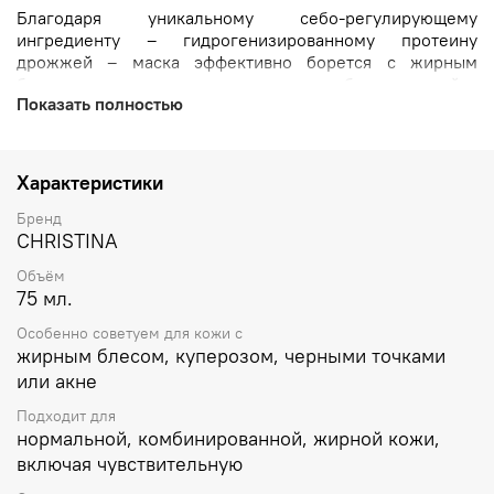
Благодаря уникальному себо-регулирующему
ингредиенту – гидрогенизированному протеину
дрожжей – маска эффективно борется с жирным
блеском и воспалениями, делая кожу более ровной и
Показать полностью
матовой. Очищает и освежает кожу, суживает поры.
При регулярном использовании средства кожа
перестает выглядеть пористой, становится ровной и
Характеристики
бархатистой.
Бренд
CHRISTINA
Объём
75 мл.
Особенно советуем для кожи с
жирным блесом, куперозом, черными точками
или акне
Подходит для
нормальной, комбинированной, жирной кожи,
включая чувствительную