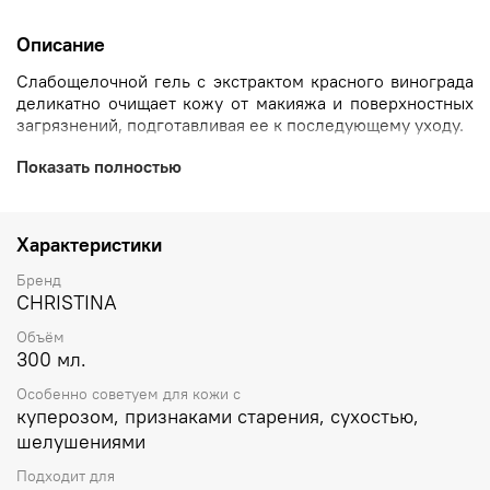
Описание
Слабощелочной гель с экстрактом красного винограда
деликатно очищает кожу от макияжа и поверхностных
загрязнений, подготавливая ее к последующему уходу.
В результате комплексного воздействия витаминов
Показать полностью
группы B, E и С и антиоксидантов, которыми богаты
экстракт ромашки, мочевина и сахароза, кожа
увлажняется и насыщается питательными элементами,
Характеристики
выравнивается ее микрорельеф.
Бренд
CHRISTINA
Объём
300 мл.
Особенно советуем для кожи с
куперозом, признаками старения, сухостью,
шелушениями
Подходит для