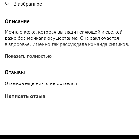
В избранное
Описание
Мечта о коже, которая выглядит сияющей и свежей
даже без мейкапа осуществима. Она заключается
в здоровье. Именно так рассуждала команда химиков,
микробиологов и дерматологов, создавших
Показать полностью
легендарный бренд с научно доказанной
эффективностью ULTRACEUTICALS. Процедура (ULTRA
CHIQUE) разработана на базе его средств и содержит
Отзывы
два уникальных авторских протокола, преображающих
кожу изнутри.
Отзывов еще никто не оставлял
Сразу после покупки вы получите курс процедур и
Написать отзыв
инструкции, как его использовать, на почту.
В наш курс процедур входят 10 уходов (ULTRA CHIQUE)
из категории SPECIALS, а также 5 из категории ADD-
ONS для вас идут в подарок.
Срок действия - 1 год.