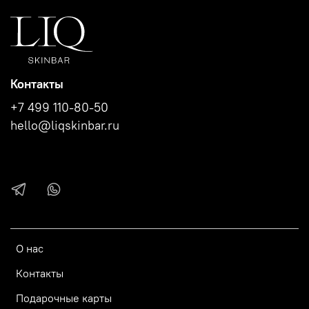
В комментариях к заказу укажите, пожалуйста:
- ваш номер телефона, чтобы мы смогли связаться для
подтверждения заказа;
- для кого оформили курс - процедур и номер телефона
Контакты
получателя.
+7 499 110-80-50
hello@liqskinbar.ru
О нас
Контакты
Подарочные карты