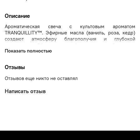
Описание
Ароматическая свеча с культовым ароматом
TRANQUILLITY™. Эфирные масла (ваниль, роза, кедр)
создают атмосферу благополучия и глубокой
релаксации. Обволакивающий неповторимый аромат
Показать полностью
поможет вам ощутить гармонию и забыть про стресс.
Воск изготовлен из смеси минеральных и растительных
ингредиентов. Не содержит синтетических
Отзывы
ароматизаторов, силиконов, SLS, SLES. Подходит для
веганов. Производится с использованием
Отзывов еще никто не оставлял
возобновляемых источников энергии.
Написать отзыв
Расслабляющий аромат
Горит до 55 часов
Создает прекрасную атмосферу для домашних
спа-процедур